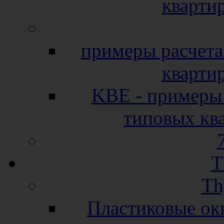
кварти
примеры расчета
кварти
KBE - примеры 
типовых кв
T
Th
Пластиковые окн