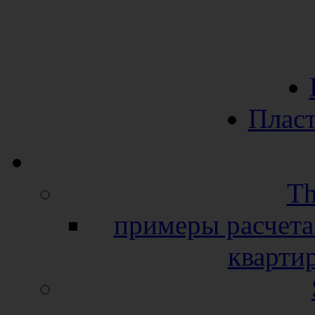
Пласт
Th
примеры расчета
кварти